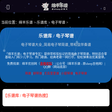
当前位置：
绵羊乐谱
>
乐谱库
>
电子琴谱
>
乐谱库 / 电子琴谱
电子琴谱大全_简易电子琴简谱_带和弦伴奏谱
「绵羊乐谱」电子琴谱专区！提供带和弦标记的简易电子琴简谱，特别适合零
基础入门和少儿学习。热门歌曲、经典老歌一网打尽，轻松弹奏出优美旋律。
免费找谱：绵羊优创网（
吉他论坛
）| 公众号（绵羊乐谱 - 原sheep吉他网）|
QQ群（网站底部）
简谱
|
钢琴谱
|
尤克里里谱
|
小提琴谱
|
电子琴谱
【乐谱库 / 电子琴谱热搜】