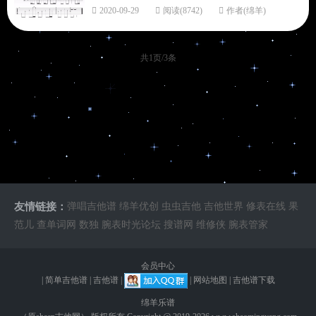
2020-09-29
阅读(8742)
作者(绵羊)
共1页/3条
友情链接：
弹唱吉他谱
绵羊优创
虫虫吉他
吉他世界
修表在线
果
范儿
查单词网
数独
腕表时光论坛
搜谱网
维修侠
腕表管家
会员中心
|
简单吉他谱
|
吉他谱
|
|
网站地图
|
吉他谱下载
绵羊乐谱