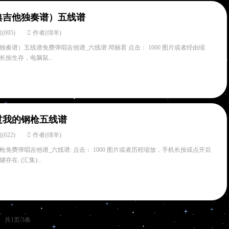
典吉他独奏谱）五线谱
(695)
作者(绵羊)
奏谱）五线谱免费弹唱吉他谱_六线谱:邓丽君 点击： 1000 图片或者经由缩
按生存，电脑鼠...
过我的钢枪五线谱
(622)
作者(绵羊)
免费弹唱吉他谱_六线谱: 点击： 1000 图片或者历程缩放，手机长按或点开后
. (汇集)...
共1页/3条