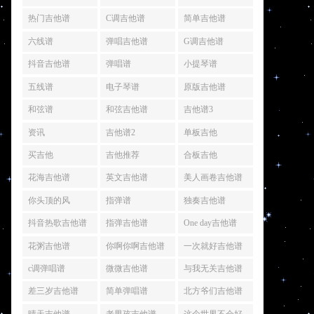
热门吉他谱
C调吉他谱
简单吉他谱
六线谱
弹唱吉他谱
G调吉他谱
抖音吉他谱
弹唱谱
小提琴谱
五线谱
电子琴谱
原版吉他谱
和弦谱
和弦吉他谱
吉他谱3
资讯
吉他谱2
单板吉他
买吉他
吉他推荐
合板吉他
花海吉他谱
英文吉他谱
美人画卷吉他谱
你头顶的风
指弹谱
独奏吉他谱
抖音热歌吉他谱
指弹吉他谱
One day吉他谱
花粥吉他谱
你啊你啊吉他谱
一次就好吉他谱
c调弹唱谱
微微吉他谱
与我无关吉他谱
差三岁吉他谱
简单弹唱谱
北方爷们吉他谱
晴天吉他谱
老男孩吉他谱
这个世界不会好