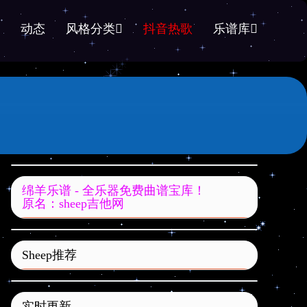
动态
风格分类
抖音热歌
乐谱库
绵羊乐谱 - 全乐器免费曲谱宝库！
原名：sheep吉他网
Sheep推荐
实时更新