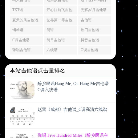
吉他谱
TXT谱
开心往前飞吉他
光辉岁月吉他谱
谱
夏天的风吉他谱
世界第一等吉他
吉他谱
谱
钢琴谱
简谱
热门吉他谱
C调吉他谱
简单吉他谱
抖音吉他谱
弹唱吉他谱
六线谱
G调吉他谱
本站吉他谱点击量排名
醉乡民谣Hang Me, Oh Hang Me吉他谱
C调六线谱
赵雷《成都》吉他谱_C调高清六线谱
弹唱 Five Hundred Miles《醉乡民谣主