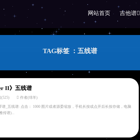
网站首页
吉他谱
TAG标签 ：五线谱
mer II》五线谱
(525)
作者(绵羊)
II免费钢琴谱_五线谱: 点击： 1000 图片或者源委缩放，手机长按或点开后长按存储，电脑
传谱)...