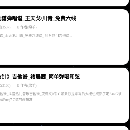
谱弹唱谱_王天戈/川青_免费六线
(3537)
作者(绵羊)
_王天戈/川青_免费六线谱_ 抖音热门吉他谱...
防针》吉他谱_褚晨茜_简单弹唱和弦
(2166)
作者(绵羊)
他谱_抖音热门音乐吉他谱_变调夹0品 G如果你是零零后大概也成熟了吧Am G该
aj7 C你的理想准...