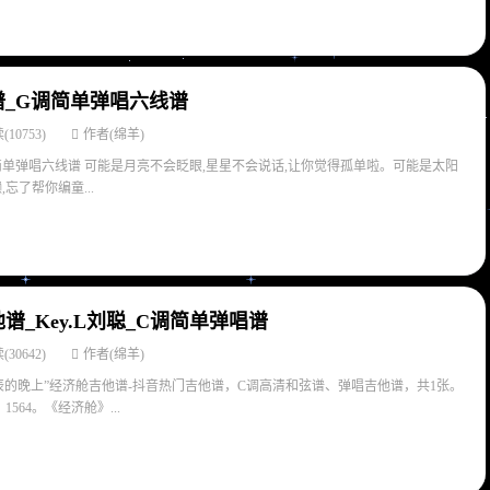
_G调简单弹唱六线谱
(10753)
作者(绵羊)
简单弹唱六线谱 可能是月亮不会眨眼,星星不会说话,让你觉得孤单啦。可能是太阳
忘了帮你编童...
谱_Key.L刘聪_C调简单弹唱谱
(30642)
作者(绵羊)
辰的晚上”经济舱吉他谱-抖音热门吉他谱，C调高清和弦谱、弹唱吉他谱，共1张。
1564。《经济舱》...