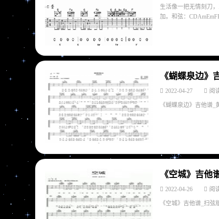
生活像一把无情刻刀，
加。和弦：CDAmEmFE
《蝴蝶泉边》吉
2022-04-27
阅读
《蝴蝶泉边》吉他谱_黄雅
《空城》吉他谱
2022-04-26
阅读
《空城》吉他谱_扫弦版