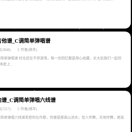
他谱_C调简单弹唱谱
(3848)
作者(绵羊)
调简单弹唱谱 时光还在不停游荡，每一份回忆都是用心收藏，长大后我们一起仰
赶上...
谱_C调简单弹唱六线谱
(7217)
作者(绵羊)
调简单弹唱六线谱若把你比作歌，你便是那高山流水；佳人伴舞，天地伴舞，绝弦