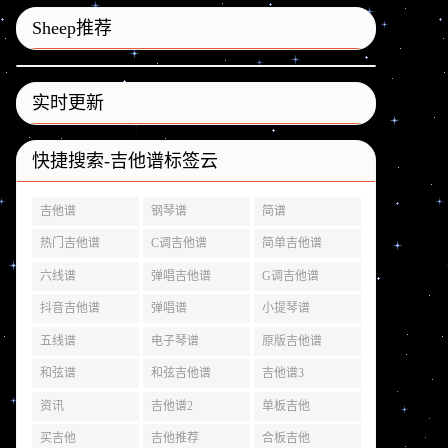
Sheep推荐
实时更新
快捷搜索-吉他谱标签云
吉他谱
钢琴谱
简谱
热门吉他谱
C调吉他谱
简单吉他谱
六线谱
弹唱吉他谱
G调吉他谱
抖音吉他谱
弹唱谱
小提琴谱
五线谱
电子琴谱
原版吉他谱
和弦谱
和弦吉他谱
吉他谱3
资讯
吉他谱2
单板吉他
买吉他
吉他推荐
合板吉他