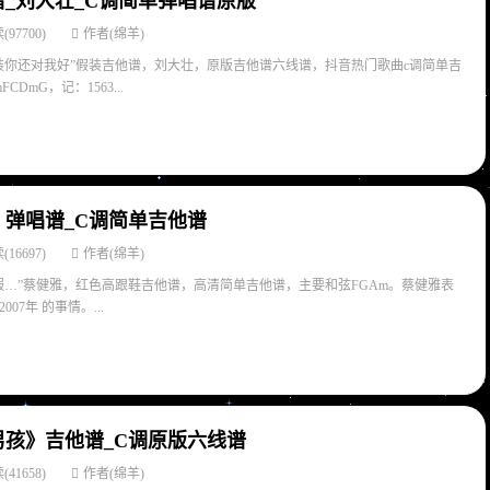
_刘大壮_C调简单弹唱谱原版
(97700)
作者(绵羊)
装你还对我好”假装吉他谱，刘大壮，原版吉他谱六线谱，抖音热门歌曲c调简单吉
CDmG，记：1563...
弹唱谱_C调简单吉他谱
(16697)
作者(绵羊)
服…”蔡健雅，红色高跟鞋吉他谱，高清简单吉他谱，主要和弦FGAm。蔡健雅表
07年 的事情。...
男孩》吉他谱_C调原版六线谱
(41658)
作者(绵羊)