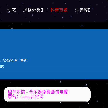
动态
风格分类
抖音热歌
乐谱库
一，轻松弹出第一首歌！
底部）
绵羊乐谱 - 全乐器免费曲谱宝库！
原名：sheep吉他网