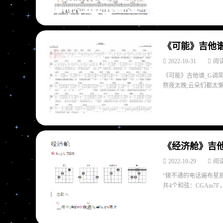
《可能》吉他谱
2022-10-31
阅读
《可能》吉他谱_G调
熬夜太晚,云朵们都太懒,
《经济舱》吉他
2022-10-29
阅读
“拨不通的电话遍布星
共4个和弦：CGAm7F，