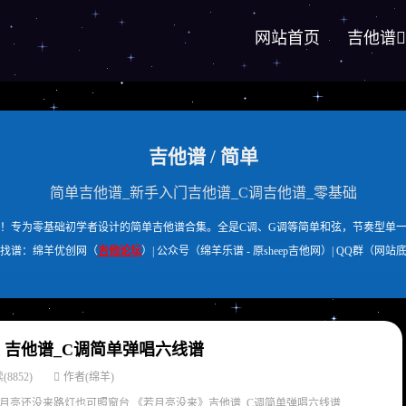
网站首页
吉他谱
吉他谱 / 简单
简单吉他谱_新手入门吉他谱_C调吉他谱_零基础
！专为零基础初学者设计的简单吉他谱合集。全是C调、G调等简单和弦，节奏型单
找谱：绵羊优创网（
吉他论坛
）| 公众号（绵羊乐谱 - 原sheep吉他网）| QQ群（网站
》吉他谱_C调简单弹唱六线谱
(8852)
作者(绵羊)
亮还没来路灯也可照窗台 《若月亮没来》吉他谱_C调简单弹唱六线谱...