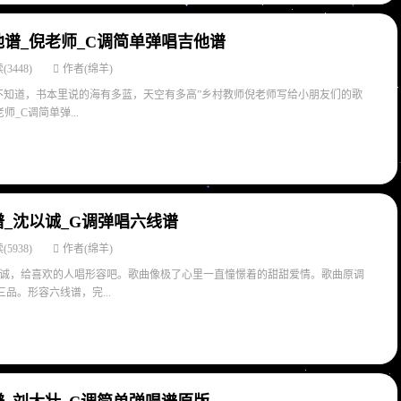
谱_倪老师_C调简单弹唱吉他谱
(3448)
作者(绵羊)
不知道，书本里说的海有多蓝，天空有多高”乡村教师倪老师写给小朋友们的歌
_C调简单弹...
_沈以诚_G调弹唱六线谱
(5938)
作者(绵羊)
诚，给喜欢的人唱形容吧。歌曲像极了心里一直憧憬着的甜甜爱情。歌曲原调
三品。形容六线谱，完...