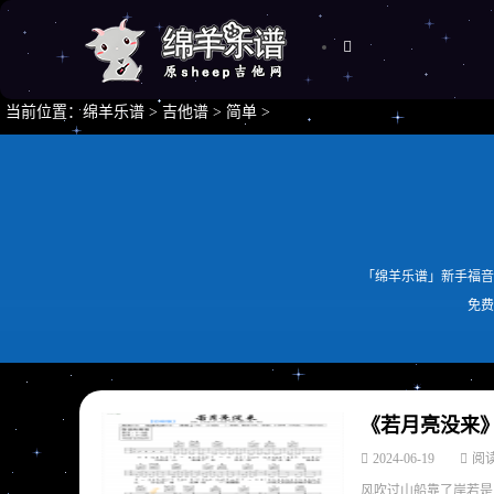
当前位置：
绵羊乐谱
>
吉他谱
>
简单
>
「绵羊乐谱」新手福音
免费
《若月亮没来
2024-06-19
阅读
风吹过山船靠了岸若是月