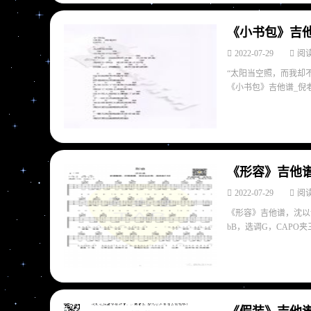
《小书包》吉他
2022-07-29
阅读
“太阳当空照，而我却
《小书包》吉他谱_倪老师
《形容》吉他谱
2022-07-29
阅读
《形容》吉他谱，沈以
bB，选调G，CAPO夹