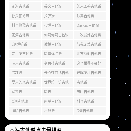
花海吉他谱
英文吉他谱
美人画卷吉他谱
你头顶的风
指弹谱
独奏吉他谱
抖音热歌吉他谱
指弹吉他谱
One day吉他谱
花粥吉他谱
你啊你啊吉他谱
一次就好吉他谱
c调弹唱谱
微微吉他谱
与我无关吉他谱
差三岁吉他谱
简单弹唱谱
北方爷们吉他谱
晴天吉他谱
老男孩吉他谱
这个世界不会好
吉他谱
TXT谱
开心往前飞吉他
光辉岁月吉他谱
谱
夏天的风吉他谱
世界第一等吉他
吉他谱
谱
钢琴谱
简谱
热门吉他谱
C调吉他谱
简单吉他谱
抖音吉他谱
弹唱吉他谱
六线谱
G调吉他谱
本站吉他谱点击量排名