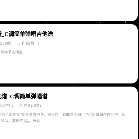
_C调简单弹唱吉他谱
(3190)
作者(绵羊)
单弹唱吉他谱...
谱_C调简单弹唱谱
(40731)
作者(绵羊)
都为了爱爱爱”爱爱爱吉他谱，抖音热门歌曲方大同，TXT简单和弦吉他谱，和
5634，变调夹3品，节奏...