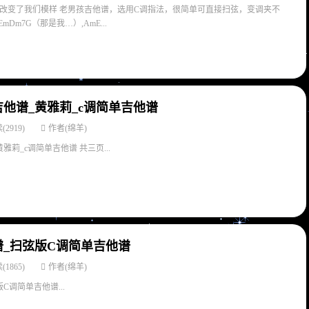
改变了我们模样 老男孩吉他谱，选用C调指法，很简单可直接扫弦，变调夹不
mDm7G（那是我…）,AmE...
他谱_黄雅莉_c调简单吉他谱
(2919)
作者(绵羊)
莉_c调简单吉他谱 共三页...
_扫弦版C调简单吉他谱
(1865)
作者(绵羊)
C调简单吉他谱...