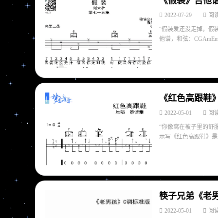
《假装》吉他谱
2022-07-29
阅读
“假装爱还没走掉，假
他谱，和弦：CGAmEmF
《红色高跟鞋》
2022-05-01
阅读
“你像窝在被子里的舒
示写《红色高跟鞋》是20
筷子兄弟《老
2022-05-01
阅读