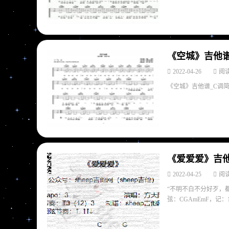
《空城》吉他谱
2022-04-26
阅读
《空城》吉他谱_C调简
《爱爱爱》吉他
2022-04-25
阅读
“不明不白不分好歹，
弦：CGAmEmF，记：1