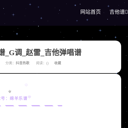
网站首页
吉他谱
_G调_赵雷_吉他弹唱谱
分类：
抖音热歌
阅读：(
)
收藏
众号：绵羊乐谱