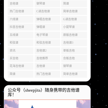
吉他谱
钢琴谱
简谱
热门吉他谱
C调吉他谱
简单吉他谱
六线谱
弹唱吉他谱
G调吉他谱
抖音吉他谱
弹唱谱
小提琴谱
五线谱
电子琴谱
原版吉他谱
和弦谱
和弦吉他谱
吉他谱3
资讯
吉他谱2
单板吉他
买吉他
吉他推荐
合板吉他
花海吉他谱
吉他谱
钢琴谱
简谱
热门吉他谱
简单吉他谱
公众号（sheepjita）随身携带的吉他谱
库！