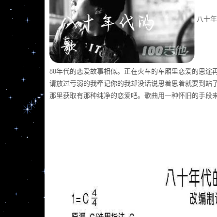
八十年
80年代的恋爱故事相似。正在火车的车厢里恋爱的思途
请放过亏弱的我牵记你的我却没话说思着思着就要到站
那里获取有那种纯净的恋爱吧。歌曲用一种怀旧的手段