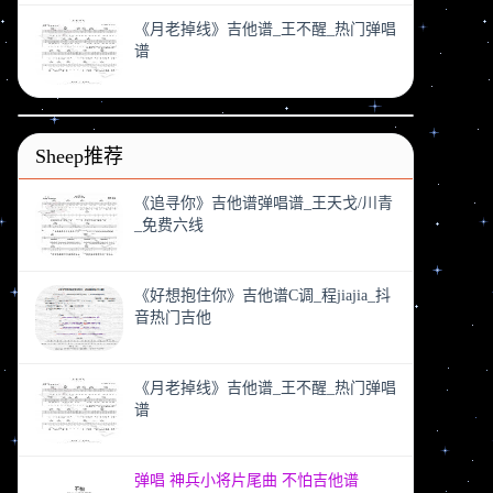
《月老掉线》吉他谱_王不醒_热门弹唱
谱
Sheep推荐
《追寻你》吉他谱弹唱谱_王天戈/川青
_免费六线
《好想抱住你》吉他谱C调_程jiajia_抖
音热门吉他
《月老掉线》吉他谱_王不醒_热门弹唱
谱
弹唱 神兵小将片尾曲 不怕吉他谱