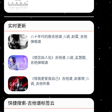
实时更新
八十年代的歌吉他谱_G调_赵雷_吉他
弹唱谱
《想念拟人化》吉他谱_G调_孟慧圆_
吉他弹唱谱
《怪我更爱我自己》吉他谱_赵紫骅_G
调_吉他伴奏
快捷搜索-吉他谱标签云