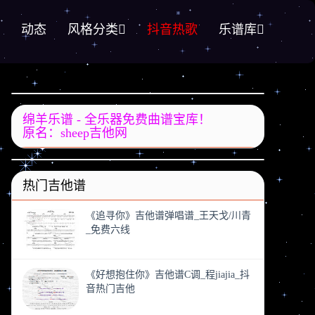
动态
风格分类
抖音热歌
乐谱库
绵羊乐谱 - 全乐器免费曲谱宝库！
原名：sheep吉他网
热门吉他谱
《追寻你》吉他谱弹唱谱_王天戈/川青
_免费六线
《好想抱住你》吉他谱C调_程jiajia_抖
音热门吉他