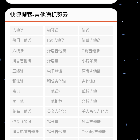
快捷搜索-吉他谱标签云
吉他谱
钢琴谱
简谱
热门吉他谱
C调吉他谱
简单吉他谱
六线谱
弹唱吉他谱
G调吉他谱
抖音吉他谱
弹唱谱
小提琴谱
五线谱
电子琴谱
原版吉他谱
和弦谱
和弦吉他谱
吉他谱3
资讯
吉他谱2
单板吉他
买吉他
吉他推荐
合板吉他
花海吉他谱
英文吉他谱
美人画卷吉他谱
你头顶的风
指弹谱
独奏吉他谱
抖音热歌吉他谱
指弹吉他谱
One day吉他谱