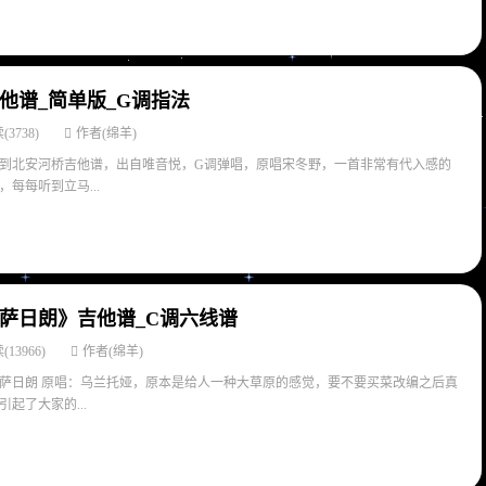
吉他谱_简单版_G调指法
(3738)
作者(绵羊)
到北安河桥吉他谱，出自唯音悦，G调弹唱，原唱宋冬野，一首非常有代入感的
每每听到立马...
的萨日朗》吉他谱_C调六线谱
(13966)
作者(绵羊)
萨日朗 原唱：乌兰托娅，原本是给人一种大草原的感觉，要不要买菜改编之后真
起了大家的...