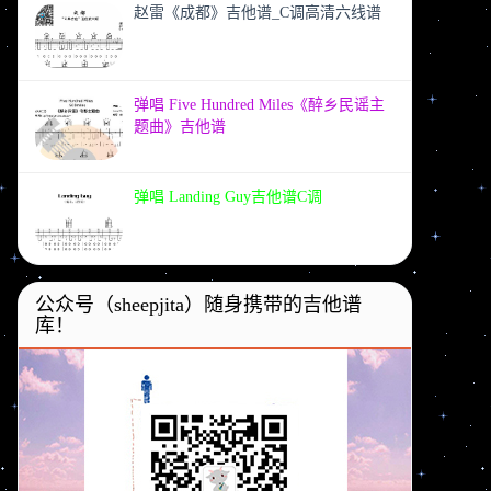
赵雷《成都》吉他谱_C调高清六线谱
弹唱 Five Hundred Miles《醉乡民谣主
题曲》吉他谱
弹唱 Landing Guy吉他谱C调
公众号（sheepjita）随身携带的吉他谱
库！