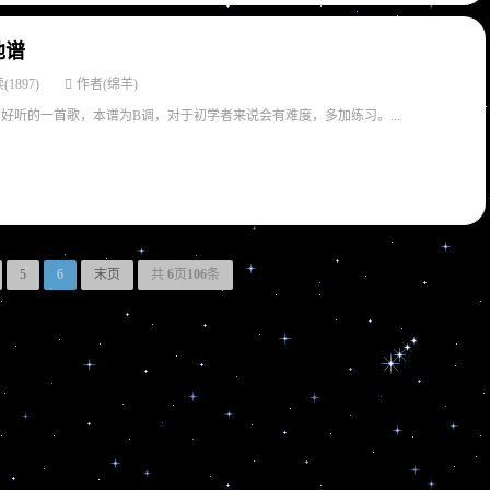
他谱
(1897)
作者(绵羊)
非常好听的一首歌，本谱为B调，对于初学者来说会有难度，多加练习。...
5
6
末页
共
6
页
106
条