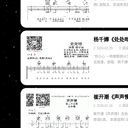
用C调指法，变调夹夹四
杨千嬅《处处吻
2020-02-29
阅读
“你小心 一吻便颠倒
吉他谱，原唱：杨千嬅，
崔开潮《声声慢
2020-01-26
阅读
崔开潮《声声慢》吉他谱
原调E调， 本谱选用C调