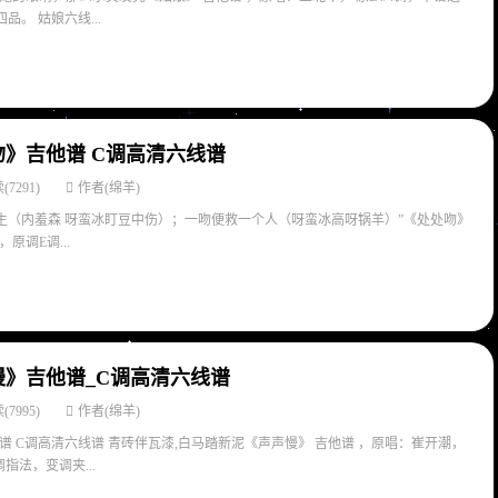
品。 姑娘六线...
》吉他谱 C调高清六线谱
(7291)
作者(绵羊)
众生（内羞森 呀蛮冰盯豆中伤）；一吻便救一个人（呀蛮冰高呀锅羊）”《处处吻》
原调E调...
》吉他谱_C调高清六线谱
(7995)
作者(绵羊)
 C调高清六线谱 青砖伴瓦漆,白马踏新泥《声声慢》 吉他谱 ，原唱：崔开潮，
指法，变调夹...