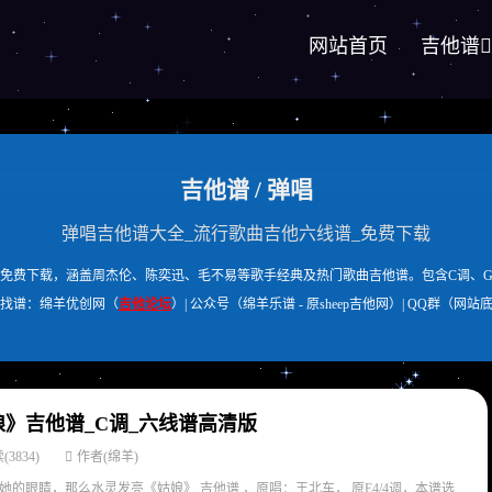
网站首页
吉他谱
吉他谱 / 弹唱
弹唱吉他谱大全_流行歌曲吉他六线谱_免费下载
免费下载，涵盖周杰伦、陈奕迅、毛不易等歌手经典及热门歌曲吉他谱。包含C调、
找谱：绵羊优创网（
吉他论坛
）| 公众号（绵羊乐谱 - 原sheep吉他网）| QQ群（网站
》吉他谱_C调_六线谱高清版
(3834)
作者(绵羊)
的眼睛，那么水灵发亮《姑娘》 吉他谱 ，原唱：王北车， 原E4/4调，本谱选