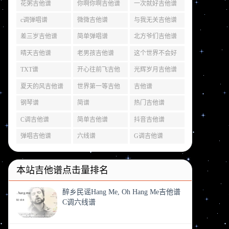
花粥吉他谱
你啊你啊吉他谱
一次就好吉他谱
c调弹唱谱
微微吉他谱
与我无关吉他谱
差三岁吉他谱
简单弹唱谱
北方爷们吉他谱
晴天吉他谱
老男孩吉他谱
这个世界不会好
吉他谱
TXT谱
开心往前飞吉他
光辉岁月吉他谱
谱
夏天的风吉他谱
世界第一等吉他
吉他谱
谱
钢琴谱
简谱
热门吉他谱
C调吉他谱
简单吉他谱
抖音吉他谱
弹唱吉他谱
六线谱
G调吉他谱
本站吉他谱点击量排名
醉乡民谣Hang Me, Oh Hang Me吉他谱
C调六线谱