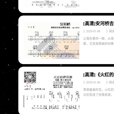
[高清]安河桥
2020-01-08
阅读
让我在看你一眼，从南
歌，尤其是歌曲的间奏，
[高清]《火红
2020-01-06
阅读
草原最美的花，火红的
正的变成了热情奔放，引