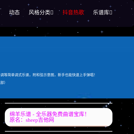
动态
风格分类
抖音热歌
乐谱库
G调等简单调式乐谱，附和弦示意图，新手也能快速上手弹唱！
底部）
绵羊乐谱 - 全乐器免费曲谱宝库！
原名：sheep吉他网