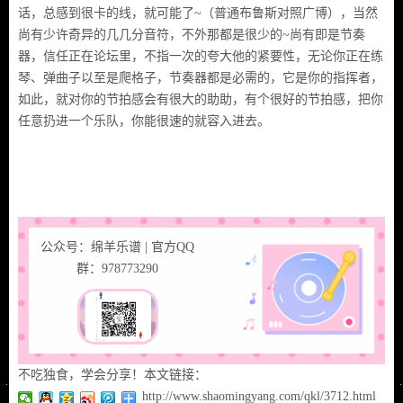
话，总感到很卡的线，就可能了~（普通布鲁斯对照广博），当然
尚有少许奇异的几几分音符，不外那都是很少的~尚有即是节奏
器，信任正在论坛里，不指一次的夸大他的紧要性，无论你正在练
琴、弹曲子以至是爬格子，节奏器都是必需的，它是你的指挥者，
如此，就对你的节拍感会有很大的助助，有个很好的节拍感，把你
任意扔进一个乐队，你能很速的就容入进去。
公众号：绵羊乐谱 | 官方QQ
群：978773290
不吃独食，学会分享！本文链接：
http://www.shaomingyang.com/qkl/3712.html