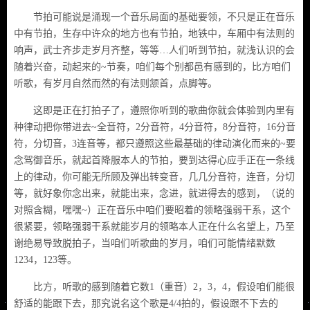
节拍可能说是涌现一个音乐局面的基础要领，不只是正在音乐
中有节拍，生存中许众的地方也有节拍，地铁中，车厢中有法则的
响声，武士齐步走岁月齐整，等等…人们听到节拍，就浅认识的会
随着兴奋，动起来的~节奏，咱们每个别都邑有感到的，比方咱们
听歌，有岁月自然而然的有法则颔首，点脚等。
这即是正在打拍子了，遵照你听到的歌曲你就会体验到内里有
种律动把你带进去~全音符，2分音符，4分音符，8分音符，16分音
符，分切音，3连音等，都只遵照这些最基础的律动演化而来的~要
念驾御音乐，就起首降服本人的节拍，要到达得心应手正在一条线
上的律动，你可能无所顾及弹出转变音，几几分音符，连音，分切
等，就好象你念出来，就能出来，念进，就进得去的感到，（说的
对照含糊，嘿嘿~）正在音乐中咱们要昭着的领略强弱干系，这个
很紧要，领略强弱干系就能岁月的领略本人正在什么名望上，乃至
谢绝易导致脱拍子，当咱们听歌曲的岁月，咱们可能情绪默数
1234，123等。
比方，听歌的感到随着它数1（重音）2，3，4，假设咱们能很
舒适的能跟下去，那究说名这个歌是4/4拍的，假设跟不下去的