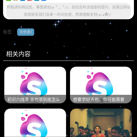
转载请标明出处，尊重原创(๑╹◡╹)ﾉ。如信息有误或版权疑问，请通过网站
底部联系我们会第一时间处理，感谢理解支持(◕ᴗ◕✿)！
标签：
吉他谱3
相关内容
初识六线谱 吉他谱到底怎么
想要学好吉他，你可能需要
看？
一个专业