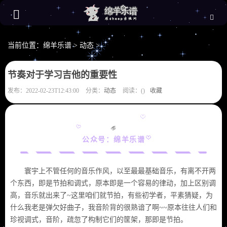
当前位置：
绵羊乐谱
>
动态
>
节奏对于学习吉他的重要性
发布：2022-02-23T12:43:00
分类：
动态
阅读：(
)
收藏
公众号：绵羊乐谱
寰宇上不管任何的音乐作风，以至最最基础音乐，有离不开两
个东西，即是节拍和调式，原本即是一个容易的律动，加上区别调
高，音乐就出来了~这里咱们就节拍，有些初学者，平素猜疑，为
什么我老是弹欠好曲子，我音阶背的很熟谙了啊~~原本往往人们和
珍视调式，音阶，疏忽了构制它们的筐架，那即是节拍。