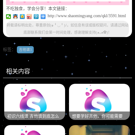
不吃独食，学会分享！本文链接：
http://www.shaomingyang.com/qkl/3591.html
转载请标明出处，尊重原创(๑╹◡╹)ﾉ。如信息有误或版权疑问，请通过网站
底部联系我们会第一时间处理，感谢理解支持(◕ᴗ◕✿)！
标签：
吉他谱3
相关内容
初识六线谱 吉他谱到底怎么
想要学好吉他，你可能需要
看？
一个专业