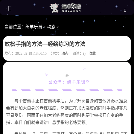
当前位置：
绵羊乐谱
>
动态
>
放松手指的方法—经络练习的方法
发布：2022-02-18T13:00:15
分类：
动态
阅读：(
)
收藏
公众号：绵羊乐谱
每个吉他手正在吉他初学后，为了升高自身的吉他弹奏水准总
会有劲加大自身的老练强度，然则正在加大强度的同时手指却非凡
容易受伤。因而正在加大老练强度的同时也要学会松开自身的手
指，本日咱们就来讲讲止息手指的老练要领。