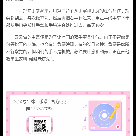
三、把左手拳起来，用第二合节从手掌和手腕的连合处往手指
尖部刮去，每次做22次，然后再把右手翻过来，用左手的手掌下半
部从手指尖部往手掌和手腕连合处推过去，每天18次。
云云做的主意便是为了让咱们的双手更具生气，由于不管你是
何等松开的老练，也会有告急感映现，有的岁月这种告急感是你所
不行察觉的，但咱们的手不是机械，必须要止息和颐养，正在吉他
教学里这叫“经络老练法”。
公众号：绵羊乐谱 | 官方QQ
群：978773290