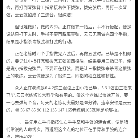
步伐是一打，二拨，三再打，完全是：最先手指往风致里打下
去，再打到琴弦背工指紧接着往下拨弦，拨完弦后，再打一次琴
弦，云云就酿成了三连音，很纯洁！
但很难做好，做的均匀。正在做完一指后，手不行抬起，便是
说结果打下去时，手指不要再脱离琴弦，云云无间做完四个手指，
结果是小指杀青拨弦和打弦的行动。
正在老练时四个手指做完六弦后，再做五弦时。已毕是不相似
的，要记住小指打完和拨完五弦第四格后，结果要用三指已毕，便
是说小指拨完弦后，不要正在打弦，而是让三指拨弦来杀青这根弦
上的老练。云云做便是为了锻炼三，四指的独立性和韧性。
众人正在老练是6 4 2这三跟弦上由小指已毕，5 3 1弦由三指来
已毕,云云老练短长常科学和有用的。做这个老练以慢速开首，要
一心去弹每个音，每天的老练功夫最好是30分钟。速率安顿是云云
的，48 56 67 85 96 112 135 147 165老练到165就算是能够拉。
一、 最先用左手拇指按住右手手掌和手臂的连合点，便是咱
们常说的人命线次，再遵照这个点的地位正在手背和手腕的连合
点，按压40次；