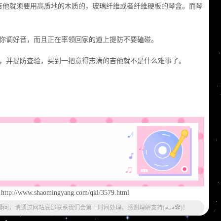
吉他就须要用高质地的木质的，玻璃纤维或者纤维硬板的琴盒。而琴
给你调好音，而且正在率领回家的道上提防不要磕碰。
好，并提防查验，买到一把意得志满的吉他就不是什么难事了。
w.shaomingyang.com/qkl/3579.html
疑问，请通过网站底部联系我们会第一时间处理，感谢理解支持(◕ᴗ◕✿)！