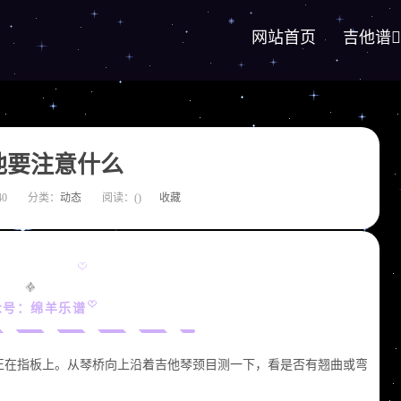
网站首页
吉他谱
他要注意什么
40
分类：
动态
阅读：(
)
收藏
众号：绵羊乐谱
正在指板上。从琴桥向上沿着吉他琴颈目测一下，看是否有翘曲或弯