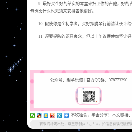
9. 最好买个好的结实的琴盒来扞卫你的吉他，好的
包也比什么也无须来安排吉他更好。
10. 假使你是个初学者，买好摆脱琴行前请让伙计
11. 须要提防的题目良众，但以上创议假使你坚守
公众号：绵羊乐谱 | 官方QQ群：978773290
不吃独食，学会分享！本文链接：http://ww
转载请标明出处，尊重原创(๑╹◡╹)ﾉ。如信息有误或版权