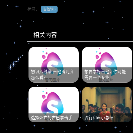
标签：
吉他谱3
相关内容
初识六线谱 吉他谱到底
想要学好吉他，你可能
怎么看？
需要一个专业
选择死亡的古巴拳击手
流行和声小总结