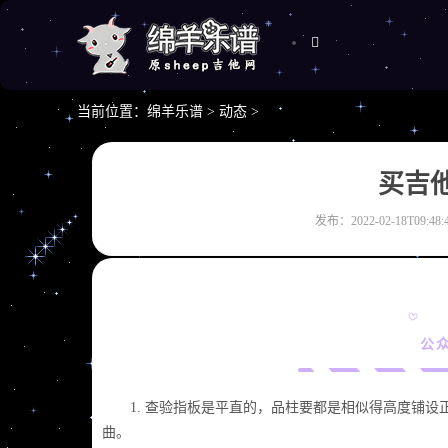
当前位置：
绵羊乐谱
>
动态
>
买吉
发布：2022-02-18T09:48:
公
1. 查验指板是平直的，品柱要都是相似得高度铺设
曲。