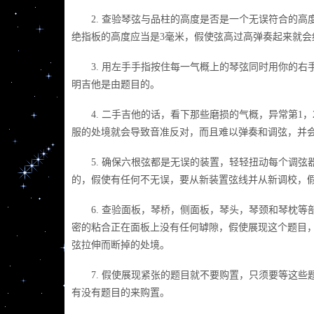
2. 查验琴弦与品柱的高度是否是一个无误符合的高度
绝指板的高度应当是3毫米，假使弦高过高弹奏起来就
3. 用左手手指按住每一气概上的琴弦同时用你的右
明吉他是由题目的。
4. 二手吉他的话，看下那些磨损的气概，异常第1，
服的处境就会导致音准反对，而且难以弹奏和调弦，并
5. 确保六根弦都是无误的装置，轻轻扭动每个调弦
的，假使有任何不无误，要从新装置弦线并从新调校，
6. 查验面板，琴桥，侧面板，琴头，琴颈和琴枕等
密的粘合正在面板上没有任何罅隙，假使展现这个题目
弦拉伸而断掉的处境。
7. 假使展现紧张的题目就不要购置，只须要等这些
有没有题目的来购置。