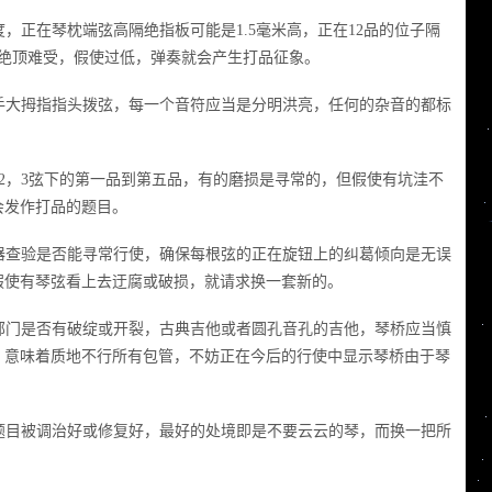
，正在琴枕端弦高隔绝指板可能是1.5毫米高，正在12品的位子隔
会绝顶难受，假使过低，弹奏就会产生打品征象。
手大拇指指头拨弦，每一个音符应当是分明洪亮，任何的杂音的都标
2，3弦下的第一品到第五品，有的磨损是寻常的，但假使有坑洼不
会发作打品的题目。
器查验是否能寻常行使，确保每根弦的正在旋钮上的纠葛倾向是无误
假使有琴弦看上去迂腐或破损，就请求换一套新的。
部门是否有破绽或开裂，古典吉他或者圆孔音孔的吉他，琴桥应当慎
，意味着质地不行所有包管，不妨正在今后的行使中显示琴桥由于琴
题目被调治好或修复好，最好的处境即是不要云云的琴，而换一把所