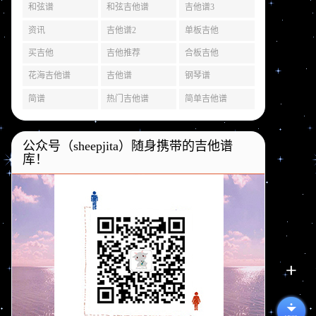
和弦谱
和弦吉他谱
吉他谱3
资讯
吉他谱2
单板吉他
买吉他
吉他推荐
合板吉他
花海吉他谱
吉他谱
钢琴谱
简谱
热门吉他谱
简单吉他谱
公众号（sheepjita）随身携带的吉他谱
库！