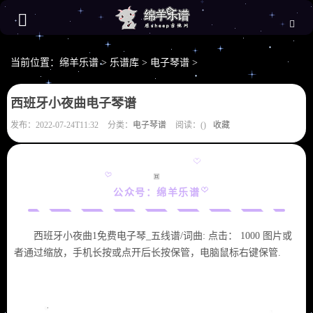
当前位置：
绵羊乐谱
>
乐谱库
>
电子琴谱
>
西班牙小夜曲电子琴谱
发布：2022-07-24T11:32
分类：
电子琴谱
阅读：(
)
收藏
公众号：绵羊乐谱
西班牙小夜曲1免费电子琴_五线谱/词曲: 点击： 1000 图片或
者通过缩放，手机长按或点开后长按保管，电脑鼠标右键保管.