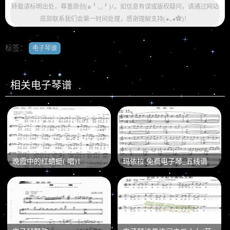
转载请标明出处，尊重原创(๑╹◡╹)ﾉ。如信息有误或版权疑问，请通过网站
底部联系我们会第一时间处理，感谢理解支持(◕ᴗ◕✿)！
标签：
电子琴谱
相关电子琴谱
晚霞中的红蜻蜓( 唱)1
玛依拉 免费电子琴_五线谱