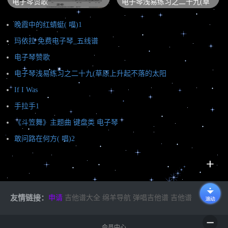
电子琴赞歌
电子琴浅易练习之二十九(草
原上升起
晚霞中的红蜻蜓( 唱)1
玛依拉 免费电子琴_五线谱
电子琴赞歌
电子琴浅易练习之二十九(草原上升起不落的太阳
If I Was
手拉手1
《斗笠舞》主题曲 键盘类 电子琴
敢问路在何方( 唱)2
友情链接：
申请
吉他谱大全
绵羊导航
弹唱吉他谱
吉他谱
会员中心