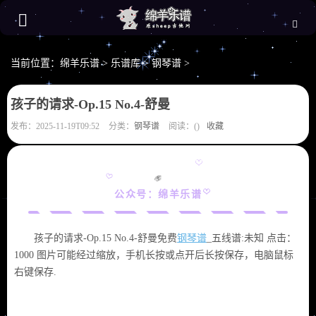
当前位置：
绵羊乐谱
>
乐谱库
>
钢琴谱
>
孩子的请求-Op.15 No.4-舒曼
发布：2025-11-19T09:52
分类：
钢琴谱
阅读：(
)
收藏
公众号：绵羊乐谱
孩子的请求-Op.15 No.4-舒曼免费
钢琴谱
_五线谱:未知 点击：
1000 图片可能经过缩放，手机长按或点开后长按保存，电脑鼠标
右键保存.