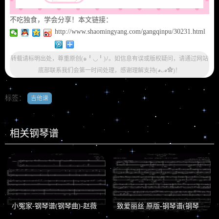
不吃独食，学会分享！本文链接：
http://www.shaomingyang.com/gangqinpu/30231.html
转载请标明出处，尊重原创(๑╹◡╹)ﾉ。如信息有误或版权疑问，请通过网站
底部联系我们会第一时间处理，感谢理解支持(◕ᴗ◕✿)！
标签：
吉他谱
相关钢琴谱
小冤家-钢琴谱(钢琴曲)-赵薇
致爱丽丝 原版-钢琴谱(钢琴
曲)-贝多芬