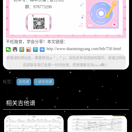
群：978773290
不吃独食，学会分享！本文链接：
http://www.shaomingyang.com/btb/750.html
转载请标明出处，尊重原创(๑╹◡╹)ﾉ。如信息有误或版权疑问，请通过网站
底部联系我们会第一时间处理，感谢理解支持(◕ᴗ◕✿)！
标签：
吉他谱
C调吉他谱
相关吉他谱