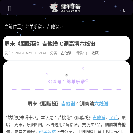
当前位置：
绵羊乐谱
>
吉他谱
>
周末《胭脂粉》吉他谱 C调高清六线谱
发布：2020-03-29T06:59:41
分类：
吉他谱
阅读：(
)
收藏
公众号：绵羊乐谱
周末《胭脂粉》
吉他谱
C调高清
六线谱
“姑娘她未满十八，本该是面若桃花”《胭脂粉》
吉他谱
，
民谣
，原
唱：周末，原调E调，
本谱选用C调指法，变调夹3品。
胭脂粉吉他
谱
，来自吉他屋
，
绵羊乐谱
上传分享。
《胭脂粉》是由周末作词、